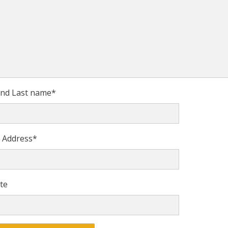
 and Last name
*
l Address
*
te