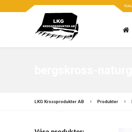
Natu
bergskross-naturg
LKG Krossprodukter AB
Produkter