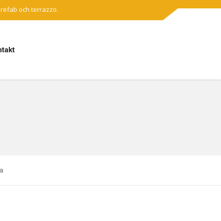
prefab och terrazzo.
takt
a