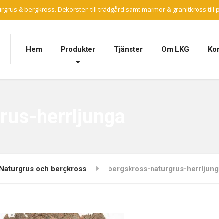
rgrus & bergkross. Dekorsten till trädgård samt marmor & granitkross till 
Hem
Produkter
Tjänster
Om LKG
Kon
rus-herrljunga
Naturgrus och bergkross
bergskross-naturgrus-herrljung